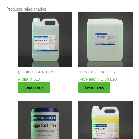
Produtos relacionados
QUÍMICOS GRÁFICOS
QUÍMICOS GRÁFICOS
Alpha V 610
Revelador PE 543.20
Leia mais
Leia mais