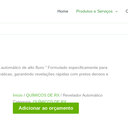
Home
Produtos e Serviços
C
automático de alto fluxo."
Formulado especificamente para
máticas, garantindo revelações rápidas com pretos densos e
Início
/
QUÍMICOS DE RX
/ Revelador Automático
Categoria:
QUÍMICOS DE RX
Adicionar ao orçamento