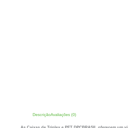
Descrição
Avaliações (0)
As Caixas de Triplex e PET DPCBRASIL oferecem um vis